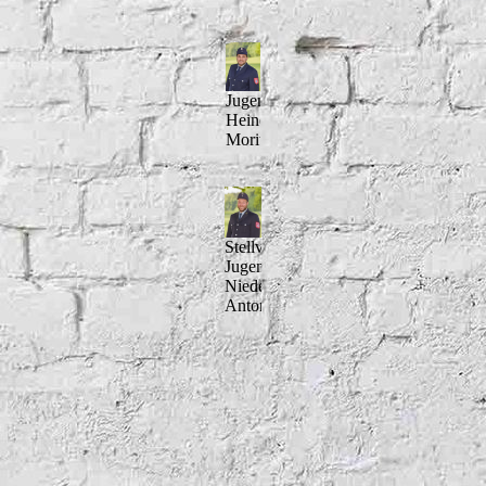
Jugendwart
Heine
Moritz
Stellv.
Jugendwart
Niedermaier
Anton